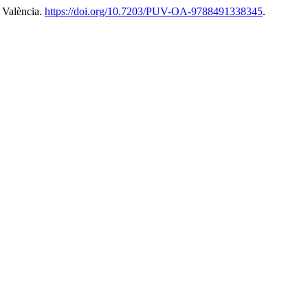
e València.
https://doi.org/10.7203/PUV-OA-9788491338345
.