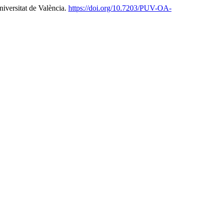
niversitat de València.
https://doi.org/10.7203/PUV-OA-